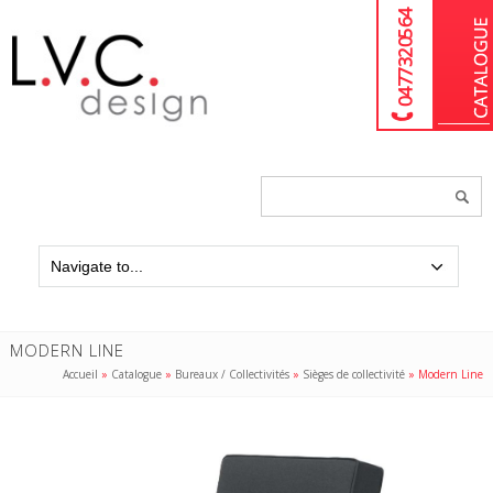
04 77 32 05 64
Chercher
un
produit...
MODERN LINE
Accueil
»
Catalogue
»
Bureaux / Collectivités
»
Sièges de collectivité
»
Modern Line