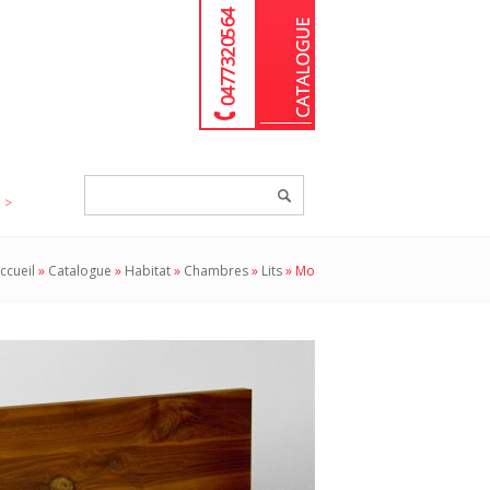
04 77 32 05 64
Chercher
un
produit...
ccueil
»
Catalogue
»
Habitat
»
Chambres
»
Lits
»
Mo