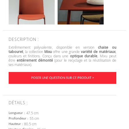
DESCRIPTION :
Extrêmement polyvalente, disponible en version
chaise ou
tabouret
, la collection
Mixu
offre une grande
variété de matériaux
,
couleurs et finitions. Conçu dans une
optique durable
, Mixu peut
être
entièrement démonté
(pour le recyclage et la réutilisation de
ses matériaux).
POSER UNE QUESTION SUR CE PRODUIT >
DÉTAILS :
47.5 cm
Longueur
55 cm
Profondeur
80.5 cm
Hauteur