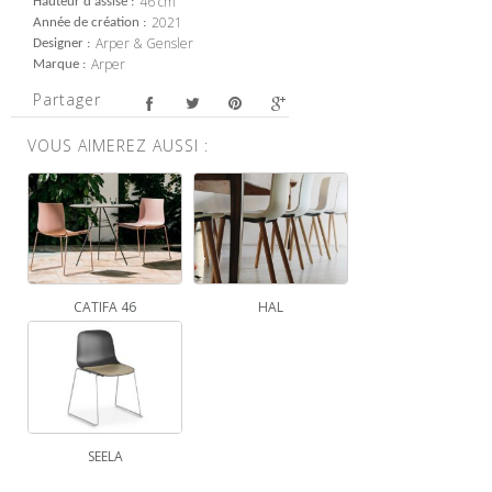
46 cm
Hauteur d'assise
2021
Année de création
Arper & Gensler
Designer
Arper
Marque
Partager
VOUS AIMEREZ AUSSI :
CATIFA 46
HAL
SEELA