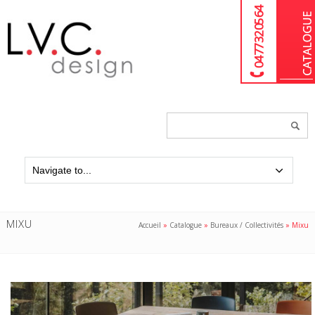
04 77 32 05 64
Chercher
un
produit...
MIXU
Accueil
»
Catalogue
»
Bureaux / Collectivités
»
Mixu