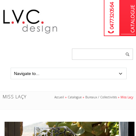
04 77 32 05 64
Chercher
un
produit...
MISS LAÇY
Accueil
»
Catalogue
»
Bureaux / Collectivités
»
Miss Laçy