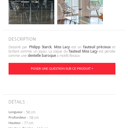
DESCRIPTION :
Dessiné par
Philipp Starck
,
Miss Lacy
est un
fauteuil précieux
et
brillant comme un joyau. La coque du
fauteuil Miss Laçy
est percée
comme une
dentelle baroque
à motifs floraux.
POSER UNE QUESTION SUR CE PRODUIT >
DÉTAILS :
58 cm
Longueur
58 cm
Profondeur
77 cm
Hauteur