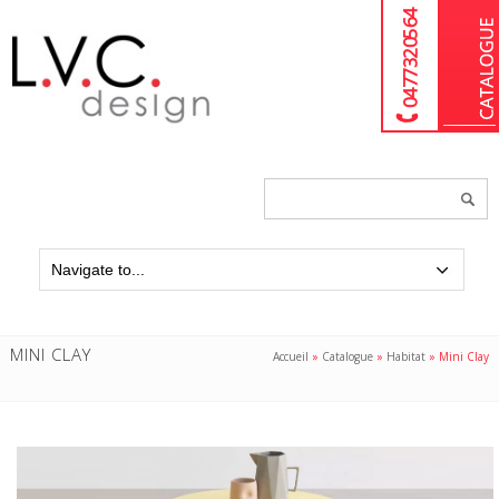
04 77 32 05 64
Chercher
un
produit...
MINI CLAY
Accueil
»
Catalogue
»
Habitat
»
Mini Clay