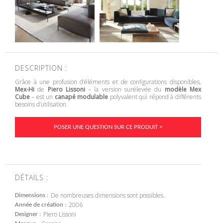
DESCRIPTION :
Grâce à une profusion d’éléments et de configurations disponibles,
Mex-Hi
de
Piero Lissoni
– la version surélevée du
modèle Mex
Cube
– est un
canapé modulable
polyvalent qui répond à différents
besoins d’utilisation.
POSER UNE QUESTION SUR CE PRODUIT >
DÉTAILS :
De nombreuses dimensions sont possibles.
Dimensions
2006
Année de création
Piero Lissoni
Designer