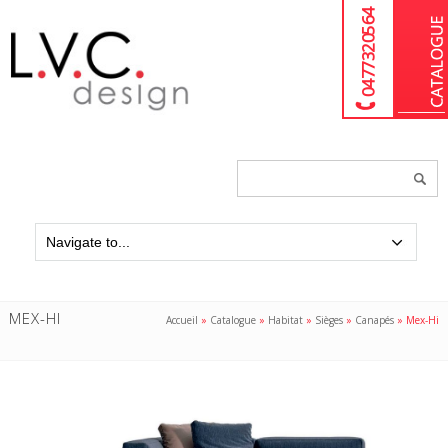
04 77 32 05 64
Chercher
un
produit...
MEX-HI
Accueil
»
Catalogue
»
Habitat
»
Sièges
»
Canapés
»
Mex-Hi