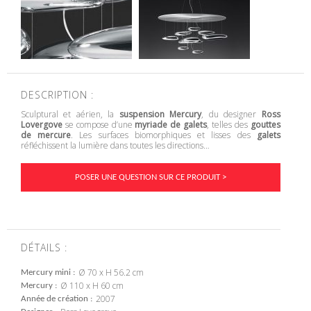
DESCRIPTION :
Sculptural et aérien, la
suspension Mercury
, du designer
Ross
Lovergove
se compose d’une
myriade de galets
, telles des
gouttes
de mercure
. Les surfaces biomorphiques et lisses des
galets
réfléchissent la lumière dans toutes les directions…
POSER UNE QUESTION SUR CE PRODUIT >
DÉTAILS :
Ø 70 x H 56.2 cm
Mercury mini
Ø 110 x H 60 cm
Mercury
2007
Année de création