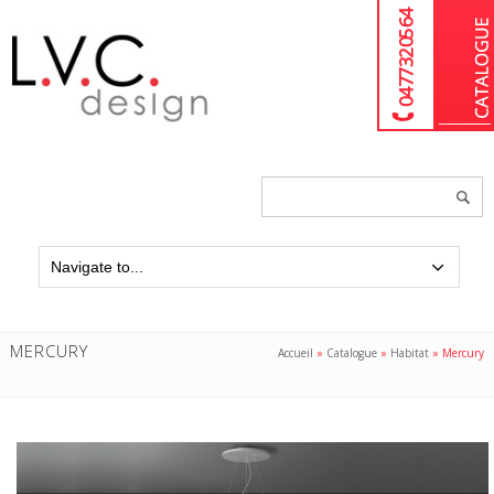
04 77 32 05 64
Chercher
un
produit...
MERCURY
Accueil
»
Catalogue
»
Habitat
»
Mercury