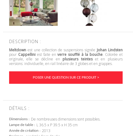
DESCRIPTION :
Meltdown
est une collection de suspensions signée
Johan Lindsten
pour
Cappellini
est faite en
verre soufflé à la bouche
. Colorée et
originale, elle se décline en
plusieurs teintes
et en plusieurs
versions: individuelle, en rail linéaire de 3 globes et en grappes.
POSER UNE QUESTION SUR CE PRODUIT >
DÉTAILS :
De nombreuses dimensions sont possibles.
Dimensions
L 36.5 x P 39.5 x H 35 cm
Lampe de table
2013
Année de création