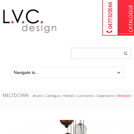
04 77 32 05 64
Chercher
un
produit...
MELTDOWN
Accueil
»
Catalogue
»
Habitat
»
Luminaires
»
Suspensions
»
Meltdown