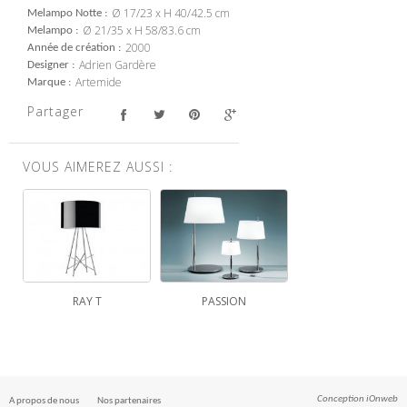
Ø 17/23 x H 40/42.5 cm
Melampo Notte
Ø 21/35 x H 58/83.6 cm
Melampo
2000
Année de création
Adrien Gardère
Designer
Artemide
Marque
Partager
VOUS AIMEREZ AUSSI :
RAY T
PASSION
Conception
iOnweb
A propos de nous
Nos partenaires