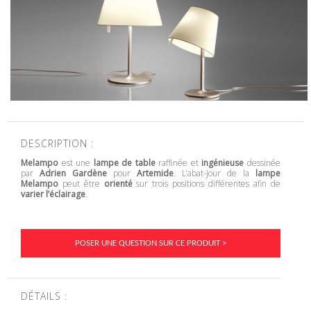
DESCRIPTION :
Melampo
est une
lampe de table
raffinée et
ingénieuse
dessinée
par
Adrien Gardène
pour
Artemide
. L’abat-jour de la
lampe
Melampo
peut être
orienté
sur trois positions différentes afin de
varier l’éclairage
.
POSER UNE QUESTION SUR CE PRODUIT >
DÉTAILS :