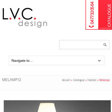
04 77 32 05 64
Chercher
un
produit...
MELAMPO
Accueil
»
Catalogue
»
Habitat
»
Melampo