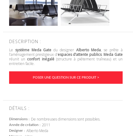
DESCRIPTION :
Le
système Meda Gate
du designer
Alberto Meda
, se prête à
l’aménagement prestigieux d’
espaces d’attente publics
.
Meda Gate
réunit un
confort inégalé
(structure à piétement traîneau) et un
entretien facile.
POSER UNE QUESTION SUR CE PRODUIT >
DÉTAILS :
De nombreuses dimensions sont possibles.
Dimensions
2011
Année de création
Alberto Meda
Designer