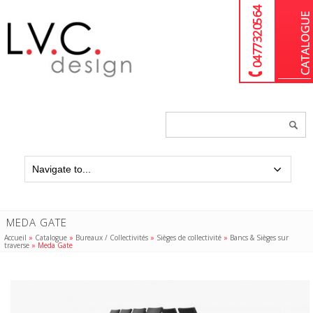
04 77 32 05 64
Chercher
un
produit...
MEDA GATE
Accueil
»
Catalogue
»
Bureaux / Collectivités
»
Sièges de collectivité
»
Bancs & Sièges sur
traverse
»
Meda Gate