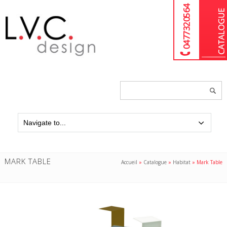
04 77 32 05 64
Chercher
un
produit...
MARK TABLE
Accueil
»
Catalogue
»
Habitat
»
Mark Table