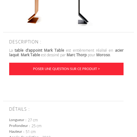
DESCRIPTION :
La
table d’appoint Mark Table
est entièrement réalisé en
acier
laqué
.
Mark Table
est dessiné par
Marc Thorp
pour
Moroso
.
POSER UNE QUESTION SUR CE PRODUIT >
DÉTAILS :
27 cm
Longueur
25 cm
Profondeur
51 cm
Hauteur