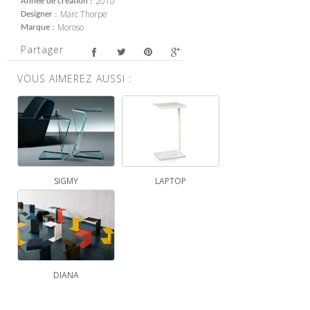
2010
Année de création
Marc Thorpe
Designer
Moroso
Marque
Partager
VOUS AIMEREZ AUSSI :
SIGMY
LAPTOP
DIANA