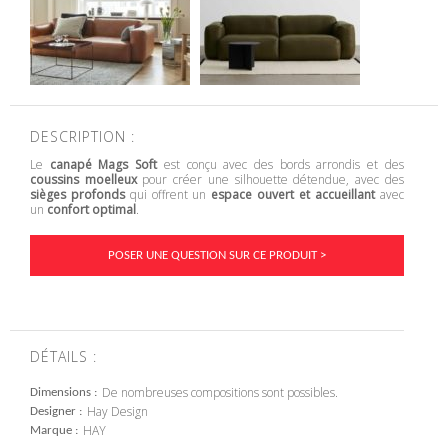
DESCRIPTION :
Le
canapé Mags Soft
est conçu avec des bords arrondis et des
coussins moelleux
pour créer une silhouette détendue, avec des
sièges profonds
qui offrent un
espace ouvert et accueillant
avec
un
confort optimal
.
POSER UNE QUESTION SUR CE PRODUIT >
DÉTAILS :
De nombreuses compositions sont possibles.
Dimensions
Hay Design
Designer
HAY
Marque