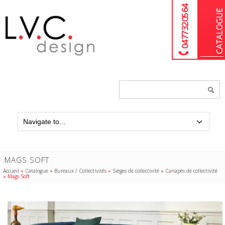
04 77 32 05 64
Chercher
un
produit...
MAGS SOFT
Accueil
»
Catalogue
»
Bureaux / Collectivités
»
Sièges de collectivité
»
Canapés de collectivité
»
Mags Soft