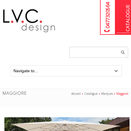
04 77 32 05 64
Chercher
un
produit...
MAGGIORE
Accueil
»
Catalogue
»
Marques
»
Maggiore