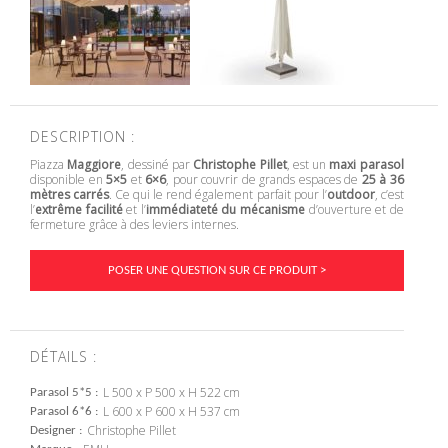
DESCRIPTION :
Piazza
Maggiore
, dessiné par
Christophe Pillet
, est un
maxi parasol
disponible en
5×5
et
6×6
, pour couvrir de grands espaces de
25 à 36
mètres carrés
. Ce qui le rend également parfait pour l’
outdoor
, c’est
l’
extrême facilité
et l’
immédiateté du mécanisme
d’ouverture et de
fermeture grâce à des leviers internes.
POSER UNE QUESTION SUR CE PRODUIT >
DÉTAILS :
L 500 x P 500 x H 522 cm
Parasol 5*5
L 600 x P 600 x H 537 cm
Parasol 6*6
Christophe Pillet
Designer