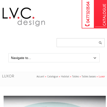
04 77 32 05 64
Chercher
un
produit...
LUXOR
Accueil
»
Catalogue
»
Habitat
»
Tables
»
Tables basses
»
Luxor