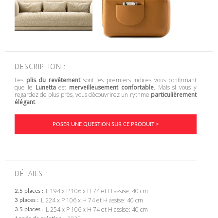
DESCRIPTION :
Les
plis du revêtement
sont les premiers indices vous confirmant
que le
Lunetta
est
merveilleusement confortable
. Mais si vous y
regardez de plus près, vous découvrirez un rythme
particulièrement
élégant
.
POSER UNE QUESTION SUR CE PRODUIT >
DÉTAILS :
L 194 x P 106 x H 74 et H assise: 40 cm
2.5 places
L 224 x P 106 x H 74 et H assise: 40 cm
3 places
L 254 x P 106 x H 74 et H assise: 40 cm
3.5 places