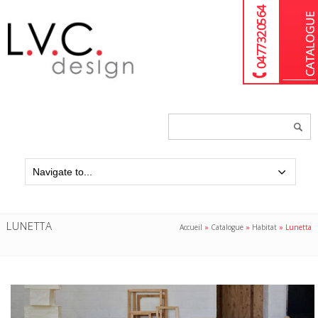
04 77 32 05 64
Chercher
un
produit...
LUNETTA
Accueil
»
Catalogue
»
Habitat
»
Lunetta