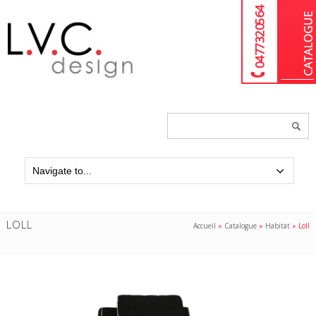
04 77 32 05 64
Chercher
un
produit...
LOLL
Accueil
»
Catalogue
»
Habitat
»
Loll