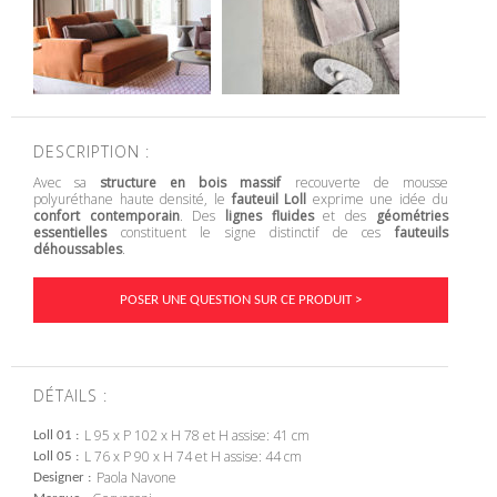
DESCRIPTION :
Avec sa
structure en bois massif
recouverte de mousse
polyuréthane haute densité, le
fauteuil Loll
exprime une idée du
confort contemporain
. Des
lignes fluides
et des
géométries
essentielles
constituent le signe distinctif de ces
fauteuils
déhoussables
.
POSER UNE QUESTION SUR CE PRODUIT >
DÉTAILS :
L 95 x P 102 x H 78 et H assise: 41 cm
Loll 01
L 76 x P 90 x H 74 et H assise: 44 cm
Loll 05
Paola Navone
Designer