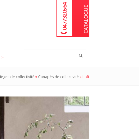
04 77 32 05 64
Chercher
un
produit...
ièges de collectivité
»
Canapés de collectivité
»
Loft