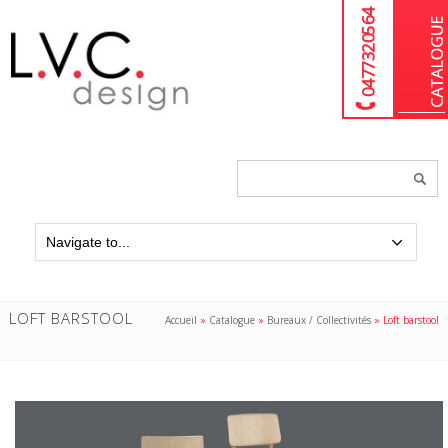
04 77 32 05 64
Chercher
un
produit...
LOFT BARSTOOL
Accueil
»
Catalogue
»
Bureaux / Collectivités
»
Loft barstool