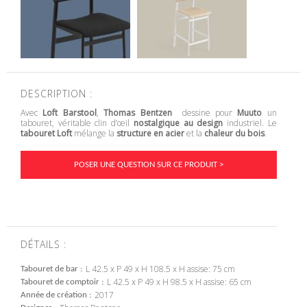
DESCRIPTION :
Avec
Loft Barstool
,
Thomas Bentzen
dessine pour
Muuto
un
tabouret, véritable clin d’œil
nostalgique au design
industriel. Le
tabouret Loft
mélange la
structure en acier
et la
chaleur du bois
.
POSER UNE QUESTION SUR CE PRODUIT >
DÉTAILS :
L 42.5 x P 49 x H 108.5 x H assise: 75 cm
Tabouret de bar
L 42.5 x P 49 x H 98.5 x H assise: 65 cm
Tabouret de comptoir
2017
Année de création