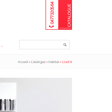
04 77 32 05 64
Chercher
un
produit...
Accueil
»
Catalogue
»
Habitat
»
Load-It