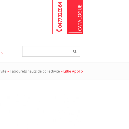
04 77 32 05 64
Chercher
un
produit...
ivité
»
Tabourets hauts de collectivité
»
Little Apollo