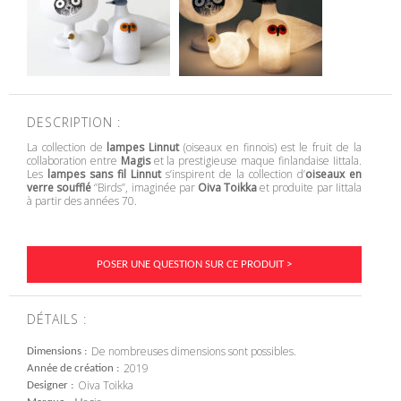
DESCRIPTION :
La collection de
lampes Linnut
(oiseaux en finnois) est le fruit de la
collaboration entre
Magis
et la prestigieuse maque finlandaise Iittala.
Les
lampes sans fil
Linnut
s’inspirent de la collection d’
oiseaux en
verre soufflé
‘’Birds’’, imaginée par
Oiva Toikka
et produite par Iittala
à partir des années 70.
POSER UNE QUESTION SUR CE PRODUIT >
DÉTAILS :
De nombreuses dimensions sont possibles.
Dimensions
2019
Année de création
Oiva Toikka
Designer