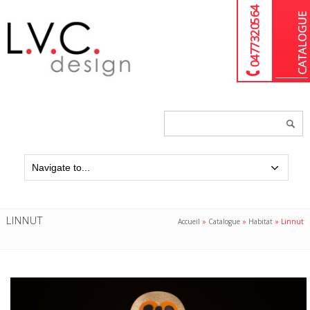
04 77 32 05 64
Chercher
un
produit...
LINNUT
Accueil
»
Catalogue
»
Habitat
»
Linnut