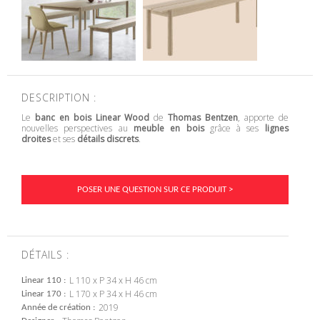
DESCRIPTION :
Le
banc en bois
Linear Wood
de
Thomas Bentzen
, apporte de
nouvelles perspectives au
meuble en bois
grâce à ses
lignes
droites
et ses
détails discrets
.
POSER UNE QUESTION SUR CE PRODUIT >
DÉTAILS :
L 110 x P 34 x H 46 cm
Linear 110
L 170 x P 34 x H 46 cm
Linear 170
2019
Année de création