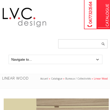
04 77 32 05 64
Chercher
un
produit...
LINEAR WOOD
Accueil
»
Catalogue
»
Bureaux / Collectivités
»
Linear Wood