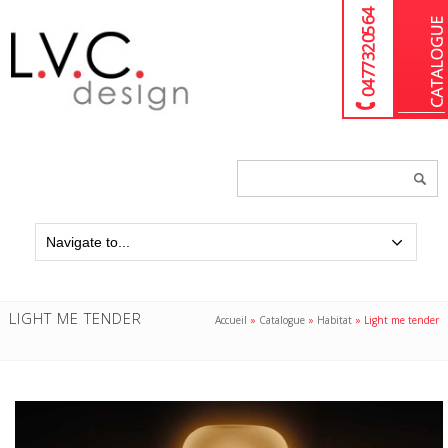
04 77 32 05 64
Chercher
un
produit...
LIGHT ME TENDER
Accueil
»
Catalogue
»
Habitat
»
Light me tender