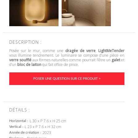
DESCRIPTION :
Posée sur le mur, comme une
dragée de verre
,
LightMeTender
vous illumine tendrement. Le luminaire se compose d’une pièce en
verre soufflé
aux formes naturelles comme pourrait l’être un
galet
et
d’un
bloc de laiton
qui fait office de pince.
POSER UNE QUESTION SUR CE PRODUIT >
DÉTAILS :
L 30 x P 7.6 x H 25 cm
Horizontal
L 23 x P 7.6 x H 32 cm
Vertical
2023
Année de création