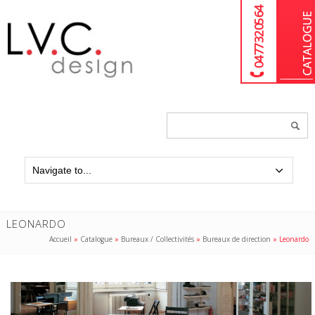
04 77 32 05 64
Chercher
un
produit...
LEONARDO
Accueil
»
Catalogue
»
Bureaux / Collectivités
»
Bureaux de direction
»
Leonardo