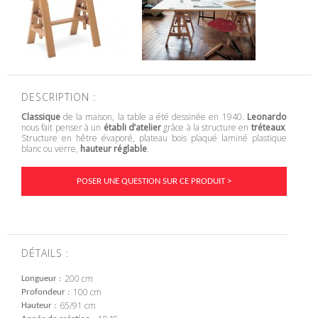
DESCRIPTION :
Classique
de la maison, la table a été dessinée en 1940.
Leonardo
nous fait penser à un
établi d’atelier
grâce à la structure en
tréteaux
.
Structure en hêtre évaporé, plateau bois plaqué laminé plastique
blanc ou verre,
hauteur réglable
.
POSER UNE QUESTION SUR CE PRODUIT >
DÉTAILS :
200 cm
Longueur
100 cm
Profondeur
65/91 cm
Hauteur