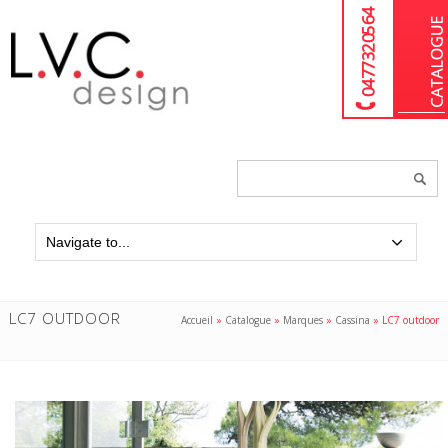
04 77 32 05 64
Chercher
un
produit...
LC7 OUTDOOR
Accueil
»
Catalogue
»
Marques
»
Cassina
»
LC7 outdoor