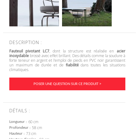
DESCRIPTION :
Fauteuil pivotant
LC7
, dont la structure est réalisée en
acier
inoxydable
brossé avec effet brillant. Des détails comme la soudure à
forte teneur en argent et l’emploi de pieds en PVC noir garantissent
un maximum de durée et de
fiabilité
dans toutes les situations
climatiques.
POSER UNE QUESTION SUR CE PRODUIT >
DÉTAILS :
60 cm
Longueur
58 cm
Profondeur
73 cm
Hauteur