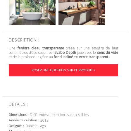
DESCRIPTION :
Une
fenêtre d’eau transparente
créée sur une étagère de huit
centimètres d’épaisseur. Le
lavabo Depth
joue avec le
sens du vide
et de la profondeur grâce au
fond incliné
en
verre transparent
.
POSER UNE QUESTION SUR CE PRODUIT >
DÉTAILS :
Différentes dimensions sont possibles.
Dimensions
2013
Année de création
Daniele Lago
Designer