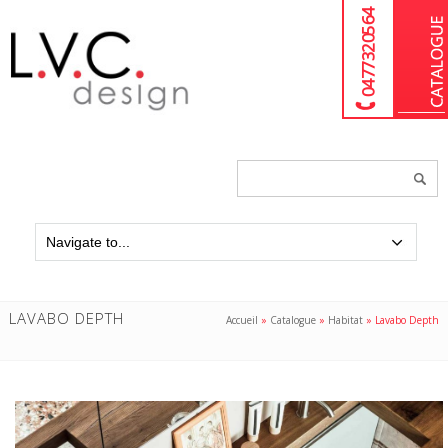
04 77 32 05 64
Chercher
un
produit...
LAVABO DEPTH
Accueil
»
Catalogue
»
Habitat
»
Lavabo Depth