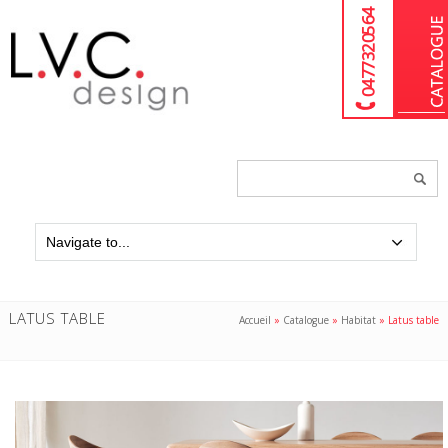
04 77 32 05 64
Chercher
un
produit...
LATUS TABLE
Accueil
»
Catalogue
»
Habitat
»
Latus table