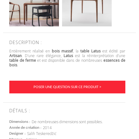
DESCRIPTION :
Entièrement réalisé en
bois massif
, la
table Latus
est édité par
Artisan
. D’une rare élégance,
Latus
est la réinterprétation d’une
table de ferme
et est disponible dans de nombreuses
essences de
bois
.
POSER UNE QUESTION SUR CE PRODUIT >
DÉTAILS :
De nombreuses dimensions sont possibles.
Dimensions
2014
Année de création
Salih Teskeredžić
Designer