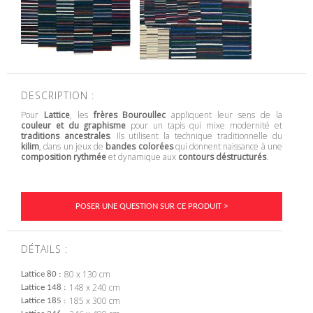
DESCRIPTION :
Pour
Lattice
, les
frères Bouroullec
appliquent leur sens de la
couleur et du graphisme
pour un tapis qui mixe modernité et
traditions ancestrales
. Ils utilisent la technique traditionnelle du
kilim
, dans un jeux de
bandes colorées
qui donnent naissance à une
composition rythmée
et dynamique aux
contours déstructurés
.
POSER UNE QUESTION SUR CE PRODUIT >
DÉTAILS :
80 x 130 cm
Lattice 80
148 x 240 cm
Lattice 148
185 x 300 cm
Lattice 185