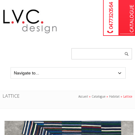
04 77 32 05 64
Chercher
un
produit...
LATTICE
Accueil
»
Catalogue
»
Habitat
»
Lattice