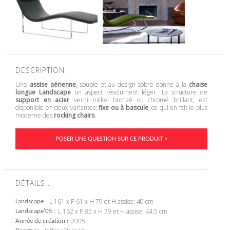
DESCRIPTION :
Une
assise aérienne
, souple et au design sobre donne à la
chaise
longue Landscape
un aspect résolument léger. La structure de
support en acier
verni nickel bronzé ou chromé brillant, est
disponible en deux variantes:
fixe ou à bascule
, ce qui en fait le plus
moderne des
rocking chairs
.
POSER UNE QUESTION SUR CE PRODUIT >
DÉTAILS :
L 161 x P 61 x H 79 et H assise: 40 cm
Landscape
L 162 x P 85 x H 79 et H assise: 44.5 cm
Landscape'05
2005
Année de création