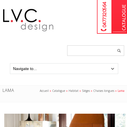
04 77 32 05 64
Chercher
un
produit...
LAMA
Accueil
»
Catalogue
»
Habitat
»
Sièges
»
Chaises longues
»
Lama