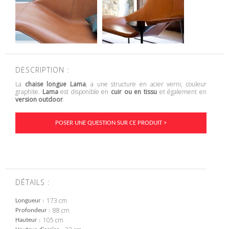
DESCRIPTION :
La
chaise longue
Lama
, a une structure en acier verni, couleur
graphite.
Lama
est disponible en
cuir ou en tissu
et également en
version outdoor
.
POSER UNE QUESTION SUR CE PRODUIT >
DÉTAILS :
173 cm
Longueur
88 cm
Profondeur
105 cm
Hauteur