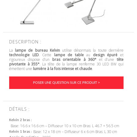
DESCRIPTION :
La
lampe de bureau
Kelvin
utilise désormais la toute dernière
technologie LED
. Cette
lampe de table
au
design épuré
et
rigoureux dispose d’un
bras orientable à 360°
et d’une
tête
pivotante à 355°
. La tête de la lampe renferme 30 LED 8W qui
émettent une
lumière à la fois intense et chaude
.
POSER UNE QUESTION SUR CE PRODUIT >
DÉTAILS :
Kelvin 2 bras
Base: 16.6 x 16.6 cm – Diffuseur 10 x 10 cm Bras: L 46.7 + 56.5 cm
Base: 12 x 18 cm – Diffuseur 6 x 6 cm Bras: L 30 cm
Kelvin 1 bras