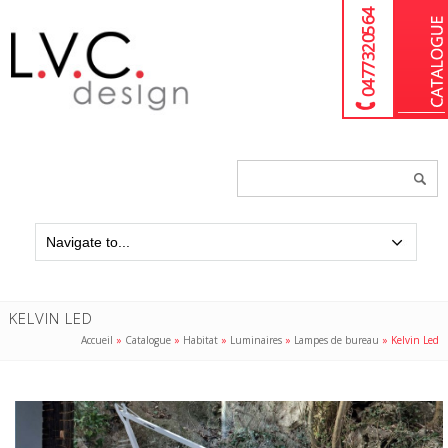
04 77 32 05 64
Chercher
un
produit...
KELVIN LED
Accueil
»
Catalogue
»
Habitat
»
Luminaires
»
Lampes de bureau
»
Kelvin Led