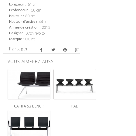
61 cm
Longueur
50 cm
Profondeur
80 cm
Hauteur
44 cm
Hauteur d'assise
2015
Année de création
Archirivolto
Designer
Quinti
Marque
Partager
VOUS AIMEREZ AUSSI :
CATIFA 53 BENCH
PAD