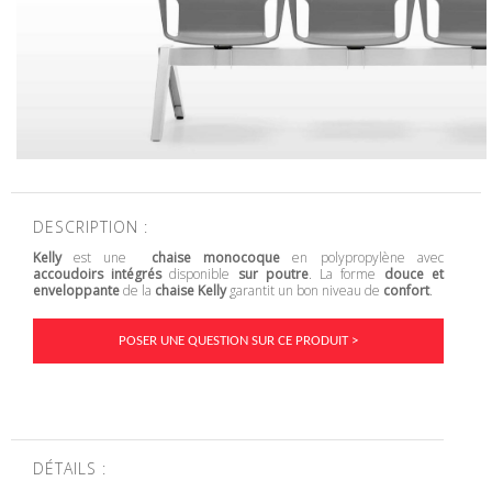
DESCRIPTION :
Kelly
est une
chaise monocoque
en polypropylène avec
accoudoirs intégrés
disponible
sur poutre
. La forme
douce et
enveloppante
de la
chaise Kelly
garantit un bon niveau de
confort
.
POSER UNE QUESTION SUR CE PRODUIT >
DÉTAILS :