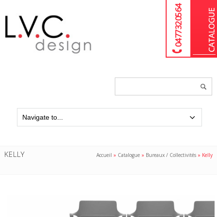
04 77 32 05 64
Chercher
un
produit...
KELLY
Accueil
»
Catalogue
»
Bureaux / Collectivités
»
Kelly