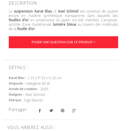
DESCRIPTION :
La
suspension Karat Blau
d’
Axel Schmid
est constitué de quatre
écrans en matière synthétique transparents dans laquelle des
feuilles d’or
en provenance du Japon ont été insérées. L’ampoule
scintille d’une mystérieuse
lumière bleue
au travers des molécules
de la
feuille d’or
.
POSER UNE QUESTION SUR CE PRODUIT >
DÉTAILS :
L 33 x P 33 x H 25 cm
Karat Blau
Halogène 60 W
Ampoule
2005
Année de création
Axel Schmid
Designer
Ingo Maurer
Marque
Partager
VOUS AIMEREZ AUSSI :