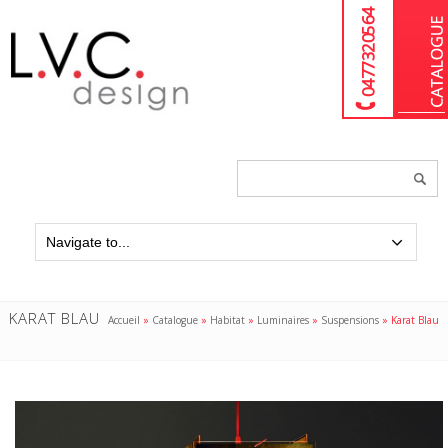
04 77 32 05 64
Chercher
un
produit...
KARAT BLAU
Accueil
»
Catalogue
»
Habitat
»
Luminaires
»
Suspensions
»
Karat Blau