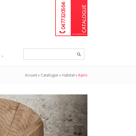
04 77 32 05 64
Chercher
un
produit...
Accueil
»
Catalogue
»
Habitat
»
Kairo