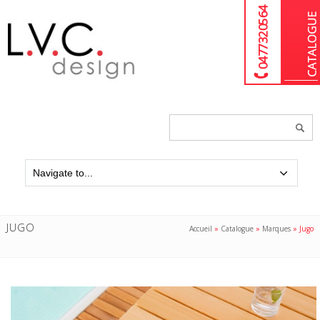
04 77 32 05 64
Chercher
un
produit...
JUGO
Accueil
»
Catalogue
»
Marques
»
Jugo