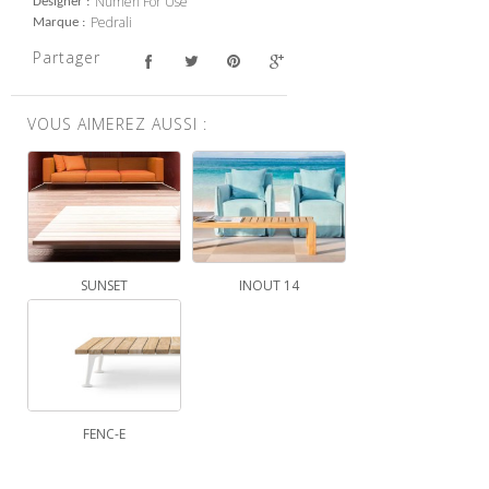
Numen For Use
Designer
Pedrali
Marque
Partager
VOUS AIMEREZ AUSSI :
SUNSET
INOUT 14
FENC-E