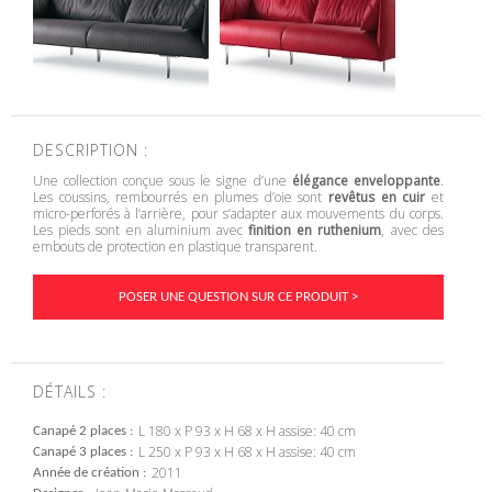
DESCRIPTION :
Une collection conçue sous le signe d’une
élégance enveloppante
.
Les coussins, rembourrés en plumes d’oie sont
revêtus en cuir
et
micro-perforés à l’arrière, pour s’adapter aux mouvements du corps.
Les pieds sont en aluminium avec
finition en ruthenium
, avec des
embouts de protection en plastique transparent.
POSER UNE QUESTION SUR CE PRODUIT >
DÉTAILS :
L 180 x P 93 x H 68 x H assise: 40 cm
Canapé 2 places
L 250 x P 93 x H 68 x H assise: 40 cm
Canapé 3 places
2011
Année de création