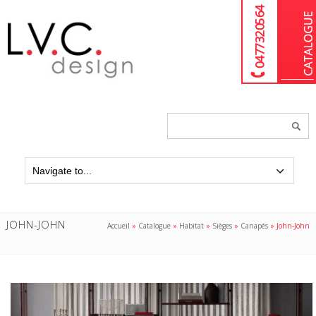
04 77 32 05 64
Chercher
un
produit...
JOHN-JOHN
Accueil
»
Catalogue
»
Habitat
»
Sièges
»
Canapés
»
John-John