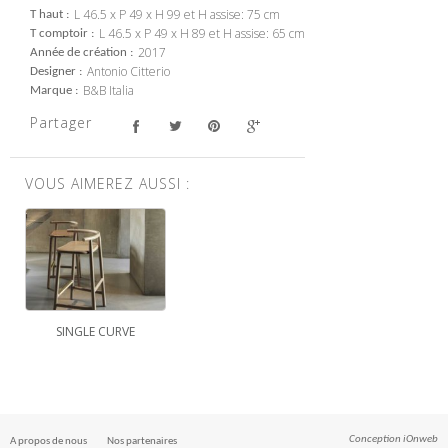
L 46.5 x P 49 x H 99 et H assise: 75 cm
T haut
L 46.5 x P 49 x H 89 et H assise: 65 cm
T comptoir
2017
Année de création
Antonio Citterio
Designer
B&B Italia
Marque
Partager
VOUS AIMEREZ AUSSI :
SINGLE CURVE
Conception
iOnweb
A propos de nous
Nos partenaires