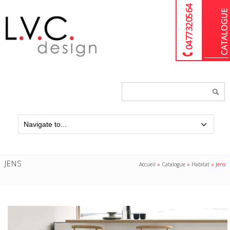
04 77 32 05 64
Chercher
un
produit...
JENS
Accueil
»
Catalogue
»
Habitat
»
Jens