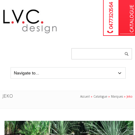
04 77 32 05 64
Chercher
un
produit...
JEKO
Accueil
»
Catalogue
»
Marques
»
Jeko