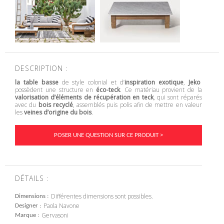
DESCRIPTION :
la table basse
de style colonial et d’
inspiration exotique
,
Jeko
possèdent une structure en
éco-teck
. Ce matériau provient de la
valorisation d’éléments de récupération en teck
, qui sont réparés
avec du
bois recyclé
, assemblés puis polis afin de mettre en valeur
les
veines d’origine du bois
.
POSER UNE QUESTION SUR CE PRODUIT >
DÉTAILS :
Différentes dimensions sont possibles.
Dimensions
Paola Navone
Designer
Gervasoni
Marque