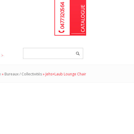
04 77 32 05 64
Chercher
un
produit...
e
»
Bureaux / Collectivités
»
Jehs+Laub Lounge Chair