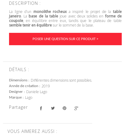
DESCRIPTION :
La ligne d’un
monolithe rocheux
a inspiré le projet de la
table
Janeiro
. La
base de la table
joue avec deux solides en
forme de
coupole
, en équilibre entre eux, tandis que le plateau de table
semble tenir en équilibre
sur le sommet de la base.
POSER UNE QUESTION SUR CE PRODUIT >
DÉTAILS :
Différentes dimensions sont possibles.
Dimensions
2019
Année de création
Daniele Lago
Designer
Lago
Marque
Partager
VOUS AIMEREZ AUSSI :