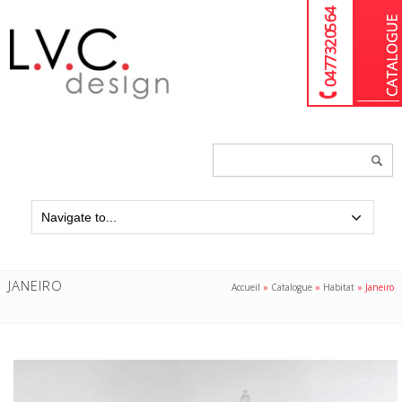
04 77 32 05 64
Chercher
un
produit...
JANEIRO
Accueil
»
Catalogue
»
Habitat
»
Janeiro