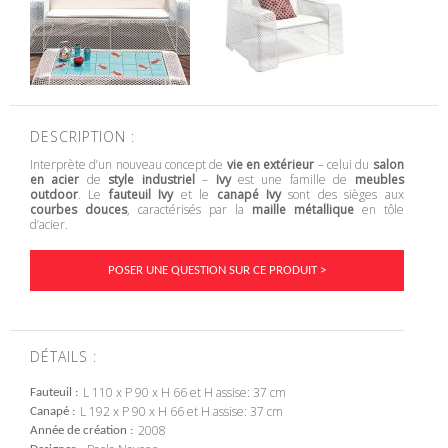
DESCRIPTION :
Interprète d’un nouveau concept de
vie en extérieur
– celui du
salon
en acier
de
style industriel
–
Ivy
est une famille de
meubles
outdoor
. Le
fauteuil Ivy
et le
canapé Ivy
sont des sièges aux
courbes douces
, caractérisés par la
maille métallique
en tôle
d’acier.
POSER UNE QUESTION SUR CE PRODUIT >
DÉTAILS :
L 110 x P 90 x H 66 et H assise: 37 cm
Fauteuil
L 192 x P 90 x H 66 et H assise: 37 cm
Canapé
2008
Année de création