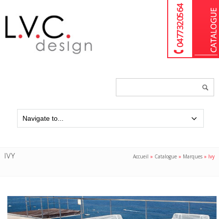
04 77 32 05 64
Chercher
un
produit...
IVY
Accueil
»
Catalogue
»
Marques
»
Ivy