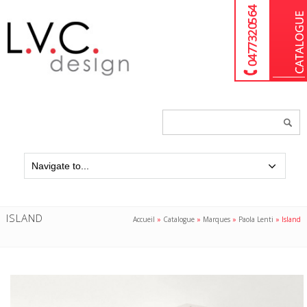
04 77 32 05 64
Chercher
un
produit...
ISLAND
Accueil
»
Catalogue
»
Marques
»
Paola Lenti
»
Island