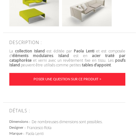
DESCRIPTION :
La
collection Island
est éditée par
Paola Lenti
et est composée
d’
éléments modulaires
.
Island
est en
acier traité par
cataphorèse
et verni avec un revêtement fixe en tissu. Les
poufs
Island
peuvent être utilisés comme petites
tables d’appoint
.
POSER UNE QUESTION SUR CE PRODUIT >
DÉTAILS :
De nombreuses dimensions sont possibles.
Dimensions
Francesco Rota
Designer
Paola Lenti
Marque