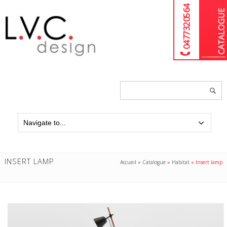
04 77 32 05 64
Chercher
un
produit...
INSERT LAMP
Accueil
»
Catalogue
»
Habitat
»
Insert lamp