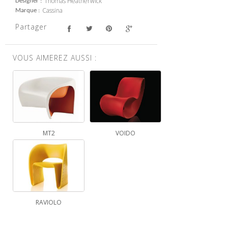
Thomas Heatherwick
Designer
Cassina
Marque
Partager
VOUS AIMEREZ AUSSI :
MT2
VOIDO
RAVIOLO