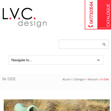
04 77 32 05 64
Chercher
un
produit...
IN-SIDE
Accueil
»
Catalogue
»
Marques
»
In-Side