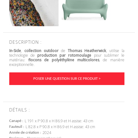
DESCRIPTION :
In-Side
,
collection outdoor
de
Thomas Heatherwick
, utilise la
technologie de
production par rotomoulage
pour sublimer le
matériau:
flocons de polyéthylène multicolores
, de manière
exceptionnelle.
POSER UNE QUESTION SUR CE PRODUIT >
DÉTAILS :
L 191 x P 90.8 x H 86.9 et H assise: 43 cm
Canapé
L 82.8 x P 90.8 x H 86.9 et H assise: 43 cm
Fauteuil
2024
Année de création