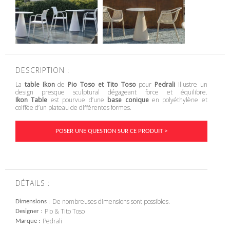
DESCRIPTION :
La
table Ikon
de
Pio Toso et Tito Toso
pour
Pedrali
illustre un
design presque sculptural dégageant force et équilibre.
Ikon Table
est pourvue d’une
base conique
en polyéthylène et
coiffée d’un plateau de différentes formes.
POSER UNE QUESTION SUR CE PRODUIT >
DÉTAILS :
De nombreuses dimensions sont possibles.
Dimensions
Pio & Tito Toso
Designer
Pedrali
Marque