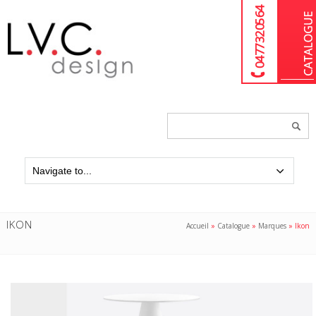
04 77 32 05 64
Chercher
un
produit...
IKON
Accueil
»
Catalogue
»
Marques
»
Ikon