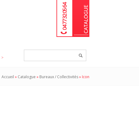
04 77 32 05 64
Chercher
un
produit...
Accueil
»
Catalogue
»
Bureaux / Collectivités
»
Icon