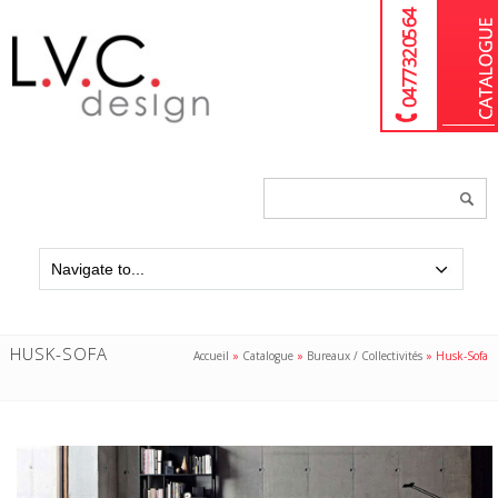
04 77 32 05 64
Chercher
un
produit...
HUSK-SOFA
Accueil
»
Catalogue
»
Bureaux / Collectivités
»
Husk-Sofa