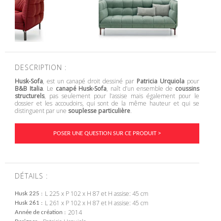
DESCRIPTION :
Husk-Sofa
, est un canapé droit dessiné par
Patricia Urquiola
pour
B&B Italia
. Le
canapé Husk-Sofa
, naît d’un ensemble de
coussins
structurels
, pas seulement pour l’assise mais également pour le
dossier et les accoudoirs, qui sont de la même hauteur et qui se
distinguent par une
souplesse particulière
.‎
POSER UNE QUESTION SUR CE PRODUIT >
DÉTAILS :
L 225 x P 102 x H 87 et H assise: 45 cm
Husk 225
L 261 x P 102 x H 87 et H assise: 45 cm
Husk 261
2014
Année de création