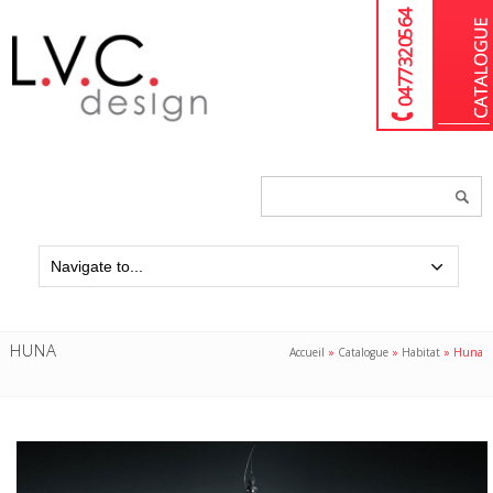
04 77 32 05 64
Chercher
un
produit...
HUNA
Accueil
»
Catalogue
»
Habitat
»
Huna