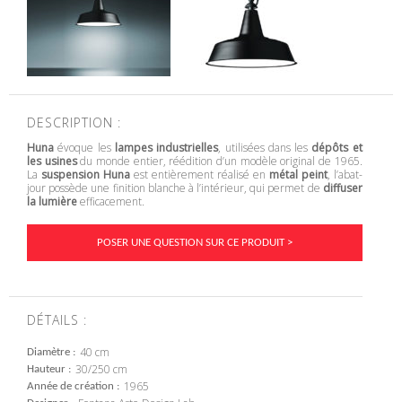
DESCRIPTION :
Huna
évoque les
lampes industrielles
, utilisées dans les
dépôts et
les usines
du monde entier, réédition d’un modèle original de 1965.
La
suspension Huna
est entièrement réalisé en
métal peint
, l’abat-
jour possède une finition blanche à l’intérieur, qui permet de
diffuser
la lumière
efficacement.
POSER UNE QUESTION SUR CE PRODUIT >
DÉTAILS :
40 cm
Diamètre
30/250 cm
Hauteur
1965
Année de création