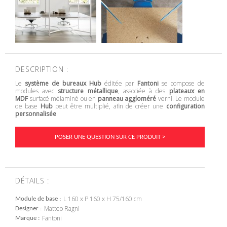
DESCRIPTION :
Le
système de bureaux Hub
éditée par
Fantoni
se compose de
modules avec
structure métallique
, associée à des
plateaux en
MDF
surfacé mélaminé ou en
panneau aggloméré
verni. Le module
de base
Hub
peut être multiplié, afin de créer une
configuration
personnalisée
.
POSER UNE QUESTION SUR CE PRODUIT >
DÉTAILS :
L 160 x P 160 x H 75/160 cm
Module de base
Matteo Ragni
Designer
Fantoni
Marque