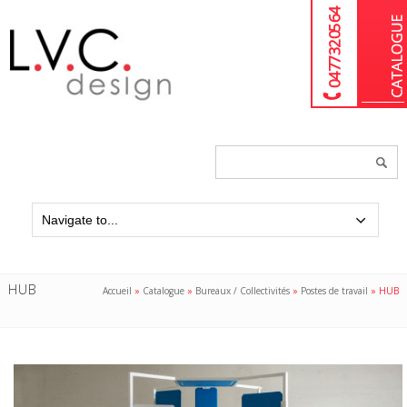
04 77 32 05 64
Chercher
un
produit...
HUB
Accueil
»
Catalogue
»
Bureaux / Collectivités
»
Postes de travail
»
HUB