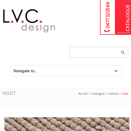
04 77 32 05 64
Chercher
un
produit...
HOOT
Accueil
»
Catalogue
»
Habitat
»
Hoot