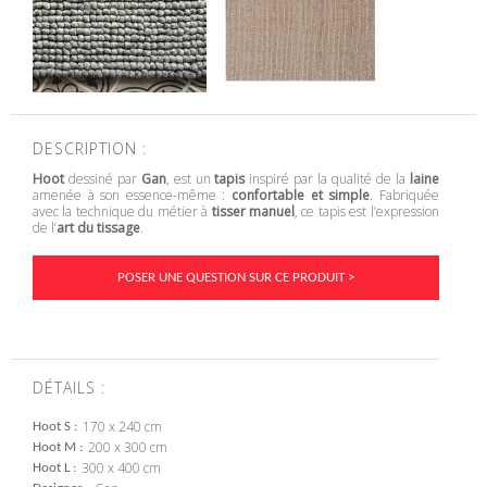
DESCRIPTION :
Hoot
dessiné par
Gan
, est un
tapis
inspiré par la qualité de la
laine
amenée à son essence-même :
confortable et simple
. Fabriquée
avec la technique du métier à
tisser manuel
, ce tapis est l’expression
de l’
art du tissage
.
POSER UNE QUESTION SUR CE PRODUIT >
DÉTAILS :
170 x 240 cm
Hoot S
200 x 300 cm
Hoot M
300 x 400 cm
Hoot L